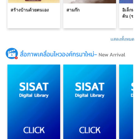
สร้างบ้านด้วยตนเอง
สามก๊ก
อิเล็กทรอ
ต้น (ช่า
แสดงทั้งหมด